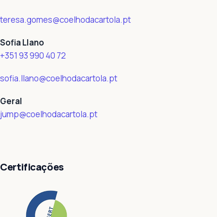
teresa.gomes@coelhodacartola.pt
Sofia Llano
+351 93 990 40 72
sofia.llano@coelhodacartola.pt
Geral
jump@coelhodacartola.pt
Certificações