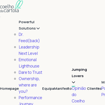
Powerful
Solutions
Dr.
Feed(back)
Leadership
Next Level
Emotional
Lighthouse
Jumping
Dare to Trust
Lovers
Ownership,
M
where are
Opinião
Po
Homepage
Equipa
Manifesto
Clientes
you?
do
P
Performance
Coelho
Journey