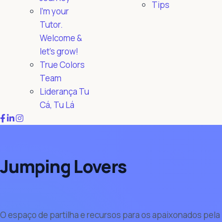
Tips
I'm your
Tutor.
Welcome &
let's grow!
True Colors
Team
Liderança Tu
Cá, Tu Lá
Jumping Lovers
O espaço de partilha e recursos para os apaixonados pela