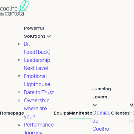
Powerful
Solutions
Dr.
Feed(back)
Leadership
Next Level
Emotional
Lighthouse
Jumping
Dare to Trust
Lovers
Ownership,
M
where are
Opinião
Po
Homepage
Equipa
Manifesto
Clientes
you?
do
P
Performance
Coelho
Journey