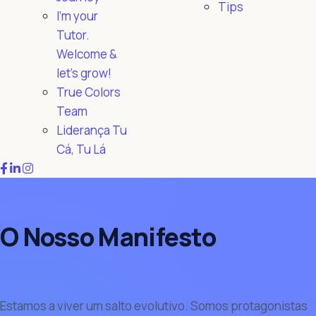
Tips
I'm your
Tutor.
Welcome &
let's grow!
True Colors
Team
Liderança Tu
Cá, Tu Lá
O Nosso Manifesto
Estamos a viver um salto evolutivo. Somos protagonistas