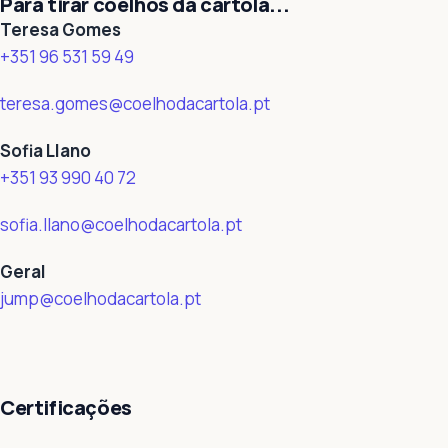
Para tirar coelhos da cartola...
Teresa Gomes
+351 96 531 59 49
teresa.gomes@coelhodacartola.pt
Sofia Llano
+351 93 990 40 72
sofia.llano@coelhodacartola.pt
Geral
jump@coelhodacartola.pt
Certificações