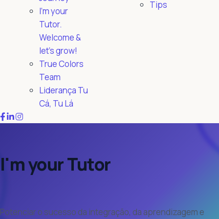
Tips
I'm your
Tutor.
Welcome &
let's grow!
True Colors
Team
Liderança Tu
Cá, Tu Lá
I'm your Tutor
Potenciar o sucesso da integração, da aprendizagem e