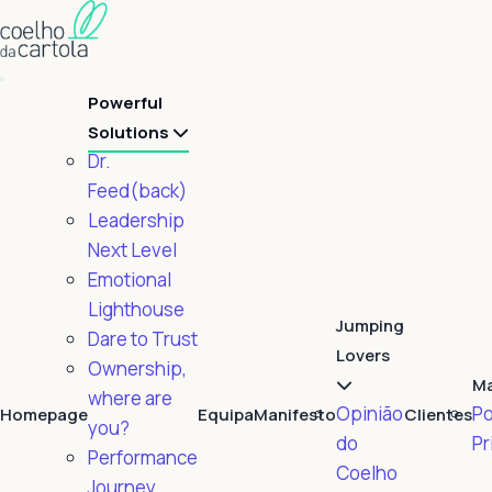
Powerful
Solutions
Dr.
Feed(back)
Leadership
Next Level
Emotional
Lighthouse
Jumping
Dare to Trust
Lovers
Ownership,
M
where are
Opinião
Po
Homepage
Equipa
Manifesto
Clientes
you?
do
Pr
Performance
Coelho
Journey