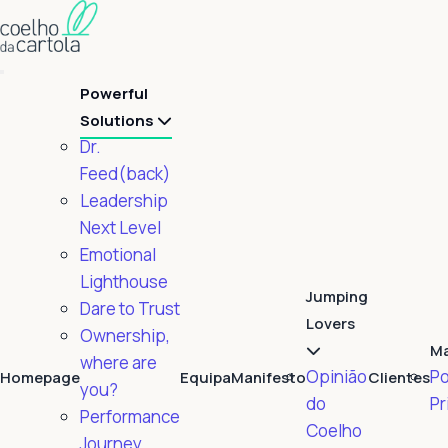
Powerful
Solutions
Dr.
Feed(back)
Leadership
Next Level
Emotional
Lighthouse
Jumping
Dare to Trust
Lovers
Ownership,
M
where are
Opinião
Po
Homepage
Equipa
Manifesto
Clientes
you?
do
Pr
Performance
Coelho
Journey