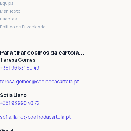
Equipa
Manifesto
Clientes
Política de Privacidade
Para tirar coelhos da cartola...
Teresa Gomes
+351 96 531 59 49
teresa.gomes@coelhodacartola.pt
Sofia Llano
+351 93 990 40 72
sofia.llano@coelhodacartola.pt
Geral