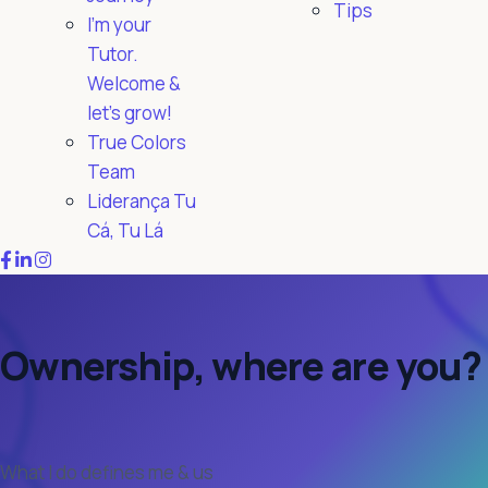
Tips
I'm your
Tutor.
Welcome &
let's grow!
True Colors
Team
Liderança Tu
Cá, Tu Lá
Ownership, where are you?
What I do defines me & us